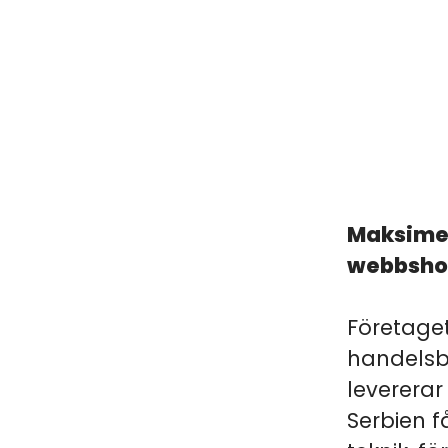
Maksimer
webbshop
Företage
handelsb
levererar
Serbien f