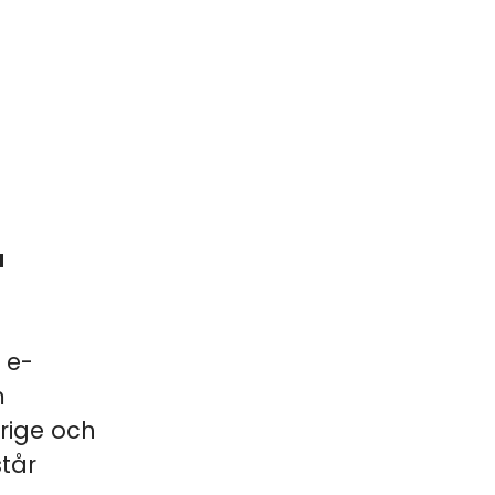
a
 e-
m
erige och
står