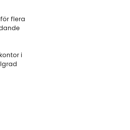
för flera
edande
ontor i
elgrad