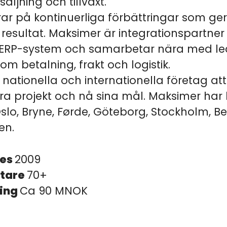
rsäljning och tillväxt.
rar på kontinuerliga förbättringar som ger
esultat. Maksimer är integrationspartner 
 ERP-system och samarbetar nära med l
nom betalning, frakt och logistik.
r nationella och internationella företag att
 projekt och nå sina mål. Maksimer har k
slo, Bryne, Førde, Göteborg, Stockholm, B
en.
des
2009
tare
70+
ing
Ca 90 MNOK