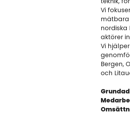
teknik, fö
Vi fokuse
mätbara r
nordiska
aktörer i
Vi hjälpe
genomföra
Bergen, O
och Litau
Grunda
Medarbe
Omsättn